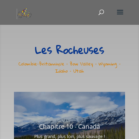
Les Rocheuses
Colombie-Britannique – Bow Valley – Wyoming –
Idaho – Utah
Chapitre 10 - Canada
Plus grand, plus loin, plus sauvage !